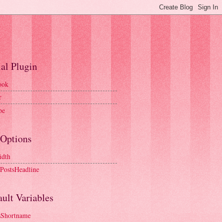
al Plugin
ook
r
be
 Options
idth
tPostsHeadline
ult Variables
sShortname