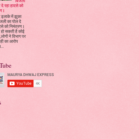
बिजली
 दे रहा हादसे को
ण l
 इलाके में झुका
जली का पोल दे
दसे को निमंत्रण l
 हो सकती है कोई
ा,लोगों ने विभाग पर
ाही का आरोप
...
Tube
s