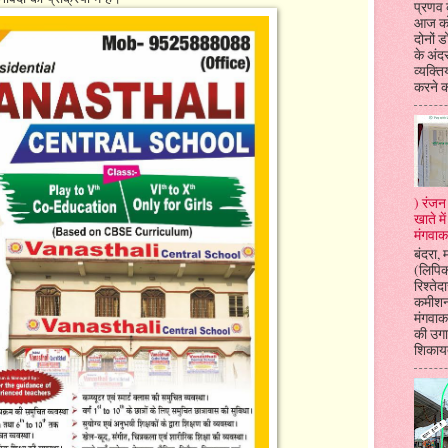
प्रणव क
आज को
दोनों 
के अंदर
व्यक्ति
करने क
) रंजन 
खाते म
मंगवाक
बंदरा, 
(लिपि
रिश्तेदा
कमीशन
मंगवाकर
की उगा
शिकायत