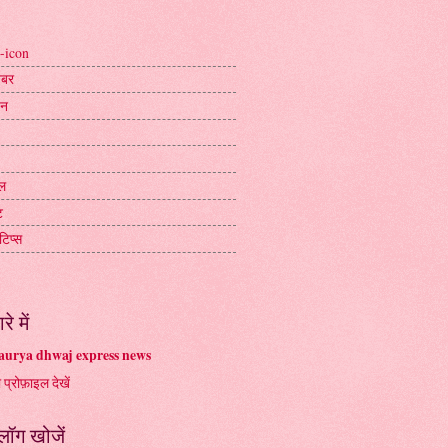
-icon
ख़बर
जन
ल
ट
टिप्स
रे में
urya dhwaj express news
ा प्रोफ़ाइल देखें
्लॉग खोजें