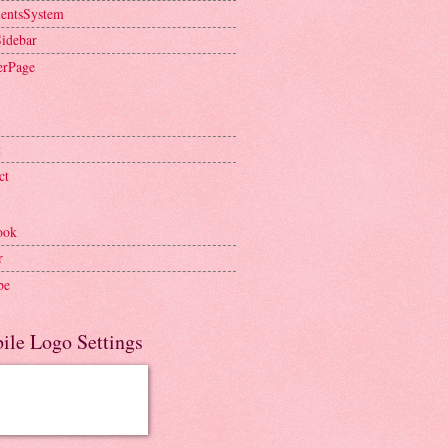
entsSystem
Sidebar
erPage
t
ct
ook
r
be
ile Logo Settings