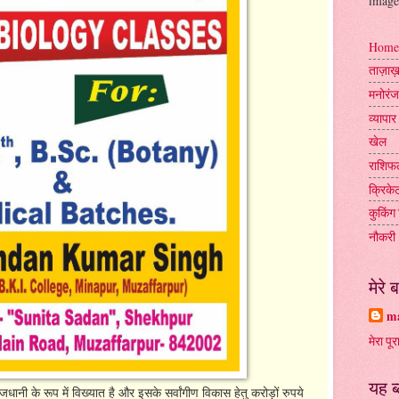
image
Home
ताज़ा
मनोरं
व्यापार
खेल
राशिफ
क्रिके
कुकिंग 
नौकरी
मेरे बा
ma
मेरा पूर
यह ब
जधानी के रूप में विख्यात है और इसके सर्वांगीण विकास हेतु करोड़ों रुपये