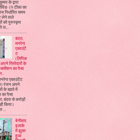
ुमार के द्वारा
विड-19 टीका का
डोज निर्धारित समय
 लेने वाले
यों को पुरुस्कृत
ो ल...
बंदरा,
मनरेगा
एकाउंटें
ट
(लिपिक
अपने रिश्तेदारों के
ें कमीशन का पैसा
र..
मनरेगा एकाउंटेंट
क) रंजन अपने
रों के खाते में
 का पैसा
, बंदरा से करोड़ों
ही किया l
 ...
बेनीबाद
इलाके
में झुका
हुआ