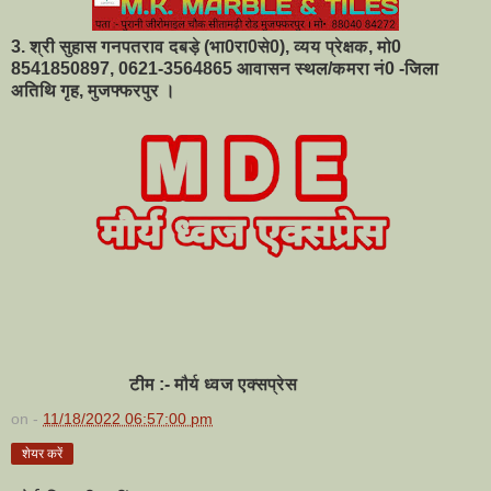
3. श्री सुहास गनपतराव दबड़े (भा0रा0से0), व्यय प्रेक्षक, मो0
8541850897, 0621-3564865 आवासन स्थल/कमरा नं0 -जिला
अतिथि गृह, मुजफ्फरपुर ।
टीम :- मौर्य ध्वज एक्सप्रेस
on -
11/18/2022 06:57:00 pm
शेयर करें