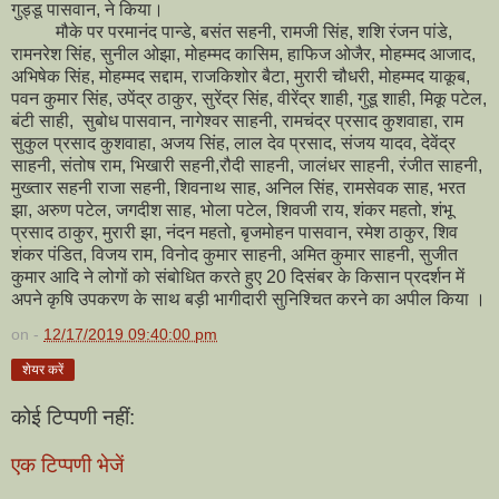
गुड्डू पासवान, ने किया।
मौके पर परमानंद पान्डे, बसंत सहनी, रामजी सिंह, शशि रंजन पांडे,
रामनरेश सिंह, सुनील ओझा, मोहम्मद कासिम, हाफिज ओजैर, मोहम्मद आजाद,
अभिषेक सिंह, मोहम्मद सद्दाम, राजकिशोर बैटा, मुरारी चौधरी, मोहम्मद याकूब,
पवन कुमार सिंह, उपेंद्र ठाकुर, सुरेंद्र सिंह, वीरेंद्र शाही, गुडू शाही, मिकू पटेल,
बंटी साही, सुबोध पासवान, नागेश्वर साहनी, रामचंद्र प्रसाद कुशवाहा, राम
सुकुल प्रसाद कुशवाहा, अजय सिंह, लाल देव प्रसाद, संजय यादव, देवेंद्र
साहनी, संतोष राम, भिखारी सहनी,रौदी साहनी, जालंधर साहनी, रंजीत साहनी,
मुख्तार सहनी राजा सहनी, शिवनाथ साह, अनिल सिंह, रामसेवक साह, भरत
झा, अरुण पटेल, जगदीश साह, भोला पटेल, शिवजी राय, शंकर महतो, शंभू
प्रसाद ठाकुर, मुरारी झा, नंदन महतो, बृजमोहन पासवान, रमेश ठाकुर, शिव
शंकर पंडित, विजय राम, विनोद कुमार साहनी, अमित कुमार साहनी, सुजीत
कुमार आदि ने लोगों को संबोधित करते हुए 20 दिसंबर के किसान प्रदर्शन में
अपने कृषि उपकरण के साथ बड़ी भागीदारी सुनिश्चित करने का अपील किया ।
on -
12/17/2019 09:40:00 pm
शेयर करें
कोई टिप्पणी नहीं:
एक टिप्पणी भेजें