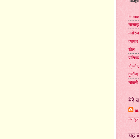
image
Home
ताज़ा
मनोरं
व्यापार
खेल
राशिफ
क्रिके
कुकिंग 
नौकरी
मेरे बा
ma
मेरा पूर
यह ब