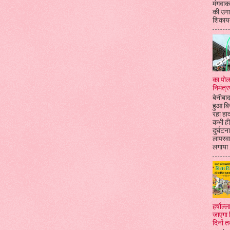
मंगवाकर
की उगा
शिकायत
का पोल
निमंत्र
बेनीबाद
हुआ बि
रहा हा
कभी ही
दुर्घटन
लापरव
लगाया l
हर्षोल
जाएगा 
दिनों 