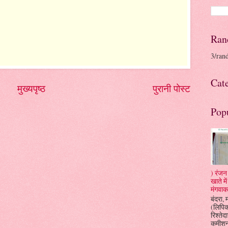
Ran
3/ran
Cat
मुख्यपृष्ठ
पुरानी पोस्ट
Pop
) रंजन 
खाते म
मंगवाक
बंदरा, 
(लिपि
रिश्तेदा
कमीशन