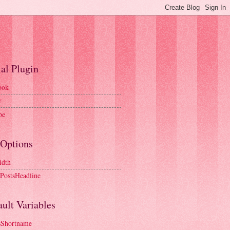
al Plugin
ook
r
be
 Options
idth
tPostsHeadline
ult Variables
sShortname