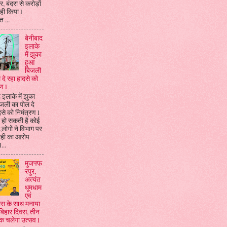
, बंदरा से करोड़ों
ही किया l
 ...
बेनीबाद
इलाके
में झुका
हुआ
बिजली
 दे रहा हादसे को
ण l
 इलाके में झुका
जली का पोल दे
दसे को निमंत्रण l
 हो सकती है कोई
ा,लोगों ने विभाग पर
ाही का आरोप
...
मुजफ्फ
रपुर,
अत्यंत
धूमधाम
एवं
्लास के साथ मनाया
बिहार दिवस, तीन
तक चलेगा उत्सव l