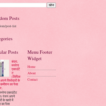
dom Posts
dom/post-list
egories
ular Posts
Menu Footer
Widget
बंदरा,
मनरेगा
Home
एकाउंटें
ट
About
(लिपिक
Contact
अपने रिश्तेदारों के
ें कमीशन का पैसा
र..
मनरेगा एकाउंटेंट
क) रंजन अपने
रों के खाते में
 का पैसा