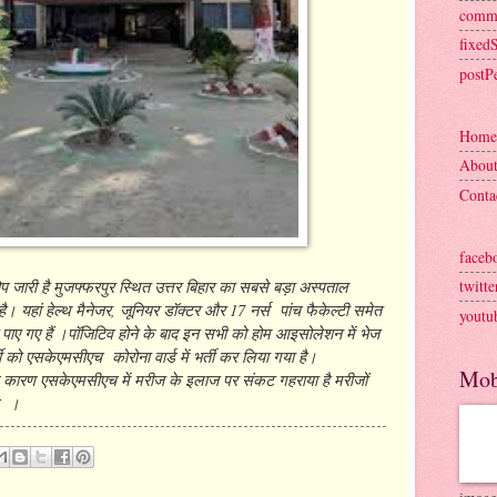
comm
fixed
postP
Home
Abou
Conta
faceb
ोप जारी है मुजफ्फरपुर स्थित उत्तर बिहार का सबसे बड़ा अस्पताल
twitte
। यहां हेल्थ मैनेजर, जूनियर डॉक्टर और 17 नर्स पांच फैकेल्टी समेत
youtu
व पाए गए हैं ।पॉजिटिव होने के बाद इन सभी को होम आइसोलेशन में भेज
्मी को एसकेएमसीएच कोरोना वार्ड में भर्ती कर लिया गया है।
Mob
ने के कारण एसकेएमसीएच में मरीज के इलाज पर संकट गहराया है मरीजों
है ।