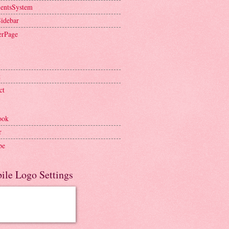
entsSystem
Sidebar
erPage
t
ct
ook
r
be
ile Logo Settings