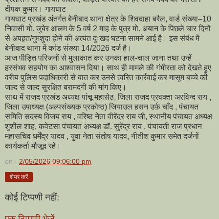
दीपक कुमार। गायघाट
गायघाट प्रखंड अंतर्गत बेनीबाद थाना क्षेत्र के शिवदाहा बरैल, वार्ड संख्या–10
निवासी मो. जुबेर आलम के 5 वर्ष 2 माह के पुत्र मो. अयान के पिछले चार दिनों
से अपहृत/गुमशुदा होने की अत्यंत दुःखद घटना सामने आई है। इस संबंध में
बेनीबाद थाना में कांड संख्या 14/2026 दर्ज है।
आज पीड़ित परिजनों से मुलाकात कर उनका हाल-चाल जाना तथा उन्हें
हरसंभव सहयोग का आश्वासन दिया। साथ ही मामले की गंभीरता को देखते हुए
वरीय पुलिस पदाधिकारी से बात कर उनसे त्वरित कार्रवाई कर मासूम बच्चे की
जल्द से जल्द सुरक्षित बरामदगी की मांग किए।
साथ में राजद प्रखंड अध्यक्ष पांचू महासेठ, जिला राजद प्रवक्ता अरविन्द राय ,
जिला उपाध्यक्ष (अल्पसंख्यक प्रकोष्ठ) जियाउल हसन उर्फ़ चाँद , पंचायत
समिति सदस्य विजय राय , वरिष्ठ नेता वीरेंदर राय जी, स्थानीय पंचायत अध्यक्ष
शुशील शाह, कवेटसा पंचायत अध्यक्ष डॉ. सुरेंद्र राय , पंचायती राज प्रधान
महासचिव धर्मेंद्र यादव , युवा नेता संतोष यादव, नीतीश कुमार समेत दर्जनों
कार्यकर्ता मौजूद रहे।
on -
2/05/2026 09:06:00 pm
शेयर करें
कोई टिप्पणी नहीं:
एक टिप्पणी भेजें