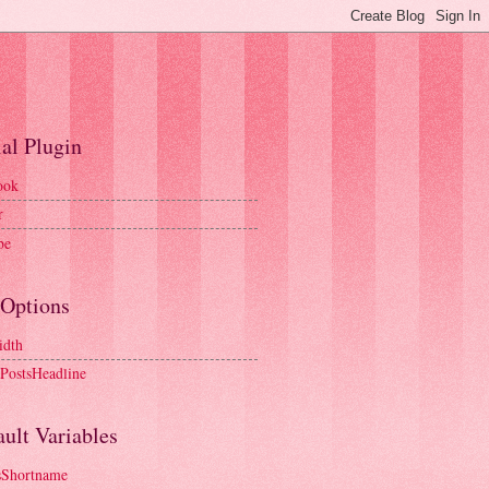
al Plugin
ook
r
be
 Options
idth
tPostsHeadline
ult Variables
sShortname