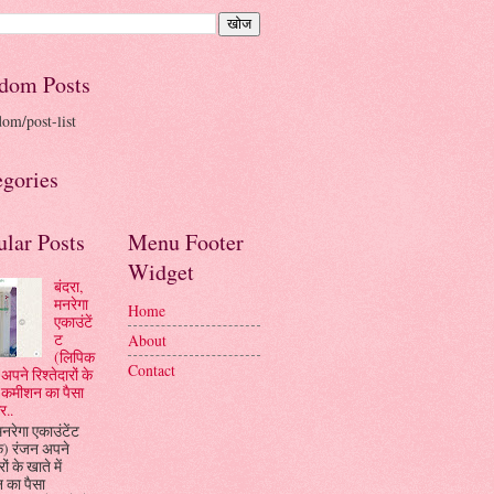
dom Posts
dom/post-list
egories
ular Posts
Menu Footer
Widget
बंदरा,
मनरेगा
Home
एकाउंटें
ट
About
(लिपिक
Contact
अपने रिश्तेदारों के
ें कमीशन का पैसा
र..
मनरेगा एकाउंटेंट
क) रंजन अपने
रों के खाते में
 का पैसा