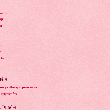
-icon
ख़बर
जन
ल
ट
टिप्स
रे में
urya dhwaj express news
ा प्रोफ़ाइल देखें
्लॉग खोजें