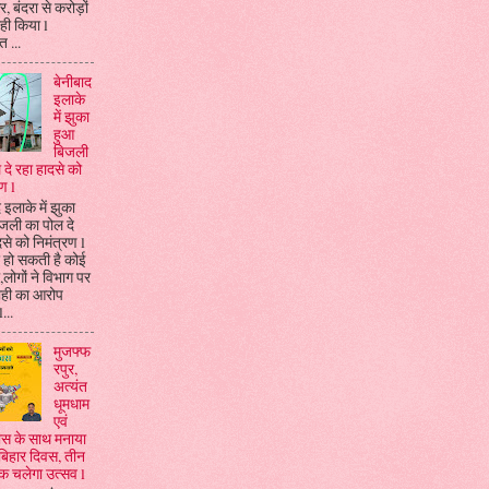
, बंदरा से करोड़ों
ही किया l
 ...
बेनीबाद
इलाके
में झुका
हुआ
बिजली
 दे रहा हादसे को
ण l
 इलाके में झुका
जली का पोल दे
दसे को निमंत्रण l
 हो सकती है कोई
ा,लोगों ने विभाग पर
ाही का आरोप
...
मुजफ्फ
रपुर,
अत्यंत
धूमधाम
एवं
्लास के साथ मनाया
बिहार दिवस, तीन
तक चलेगा उत्सव l