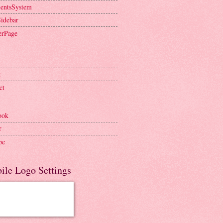
entsSystem
Sidebar
erPage
t
ct
ook
r
be
ile Logo Settings