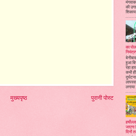
मंगवाकर
की उगा
शिकायत
का पोल
निमंत्र
बेनीबाद
हुआ बि
रहा हा
कभी ही
दुर्घटन
लापरव
लगाया l
मुख्यपृष्ठ
पुरानी पोस्ट
हर्षोल
जाएगा 
दिनों 