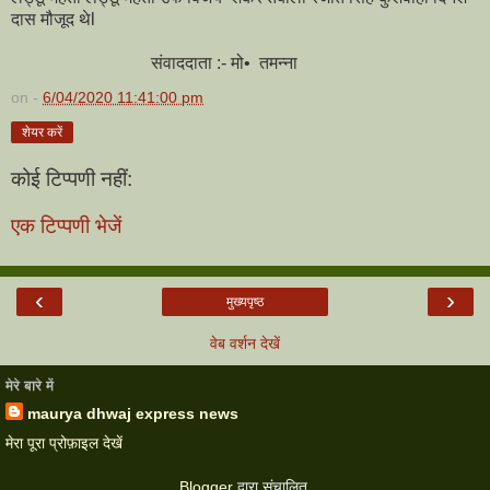
दास मौजूद थेl
संवाददाता :- मो• तमन्ना
on -
6/04/2020 11:41:00 pm
शेयर करें
कोई टिप्पणी नहीं:
एक टिप्पणी भेजें
‹
›
मुख्यपृष्ठ
वेब वर्शन देखें
मेरे बारे में
maurya dhwaj express news
मेरा पूरा प्रोफ़ाइल देखें
Blogger
द्वारा संचालित.