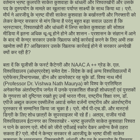
वर्तमान भ्रष्ट कुलपति साकेत कुशवाहा के धांधली और रिश्वतखोरी और उसके
पद के दुरुपयोग के मामले का खुलासा पर्याप्त साक्ष्यों के साथ किया था। प्रो.
मौर्य ने आरजीयू के भ्रष्ट वीसी साकेत कुशवाहा के बर्खास्तगी और गिरफ्तारी को
लेकर केन्द्र सरकार से मांग किया है परंतु बहुत बड़ा सवाल उठता है कि
भ्रस्टाचार, रिश्वतखोरी और धांधली में लिप्त साकेत कुशवाहा की सोशल
मीडिया में इतना अधिक थू-थू होने होने और शासन - प्रशासन के संज्ञान में आने
के बाद भी केन्द्र सरकार उसके खिलाफ कोई कार्रवाई करने के लिए अभी तक
खामोश क्यों है? आखिरकार उसके खिलाफ कार्रवाई होने से सरकार अनदेखी
क्यों कर रही है?
बता दें कि यूजीसी के फर्स्ट कैटेगरी और NAAC A ++ ग्रेड के. एल.
विश्वविद्यालय (आंध्रप्रदेश) समेत देश - विदेश के कई अन्य विश्वविद्यालयों में
प्रोफेसर,विभागाध्यक्ष, डीन और डायरेक्टर रह चुके डॉ. विश्व नाथ मौर्य
(Professor Dr. Vishwa Nath Maurya) को विश्व के प्रतिष्ठित
अनेकानेक अंतर्राष्ट्रीय जर्नल में उनके प्रकाशित सैकड़ों शोधपत्रों एवं पुस्तकों
के गुणवत्ता को दृष्टिगत रखते हुए उन्हें भारत गौरव, राष्ट्रीय शिक्षा रत्न, डॉ.
एपीजे अब्दुल कलाम एक्सीलेंस अवार्ड समेत दर्जनों राष्ट्रीय और अंतर्राष्ट्रीय
पुरस्कार से सम्मानित किया जा चुका है। प्रो. मौर्य पी-एच.डी. और मास्टर्स
डिग्री के लिए शोध छात्रों के सुपरवाइजर भी रहे हैं। अतएव, राजीव गांधी
विश्वविद्यालय ईटानगर का रिश्वतखोर - भ्रष्ट कुलपति साकेत कुशवाहा रिश्वत
न पाने के कारण प्रो. मौर्य को जीरो एपीआई स्कोर देकर अयोग्य कैसे ठहरा
सकता है? प्रो. मौर्य ने केन्द्र सरकार से आरजीयू के भ्रष्ट वीसी साकेत
कुशवाहा के भ्रस्टाचार, रिश्वतखोरी, धांधली और पद के दुरुपयोग के खिलाफ