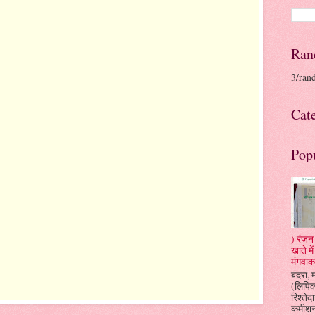
Ran
3/ran
Cat
Pop
) रंजन 
खाते म
मंगवाक
बंदरा, 
(लिपि
रिश्तेदा
कमीशन