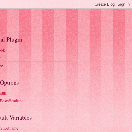
al Plugin
ook
r
be
 Options
idth
tPostsHeadline
ult Variables
sShortname