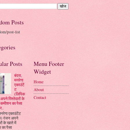
dom Posts
dom/post-list
egories
ular Posts
Menu Footer
Widget
बंदरा,
मनरेगा
Home
एकाउंटें
ट
About
(लिपिक
Contact
अपने रिश्तेदारों के
ें कमीशन का पैसा
र..
मनरेगा एकाउंटेंट
क) रंजन अपने
रों के खाते में
 का पैसा