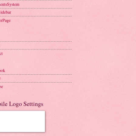
entsSystem
Sidebar
erPage
t
ct
ook
r
be
ile Logo Settings