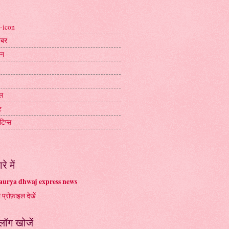
-icon
ख़बर
जन
ल
ट
टिप्स
रे में
urya dhwaj express news
ा प्रोफ़ाइल देखें
्लॉग खोजें