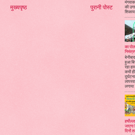
मंगवाकर
मुख्यपृष्ठ
पुरानी पोस्ट
की उगा
शिकायत
का पोल
निमंत्र
बेनीबाद
हुआ बि
रहा हा
कभी ही
दुर्घटन
लापरव
लगाया l
हर्षोल
जाएगा 
दिनों 