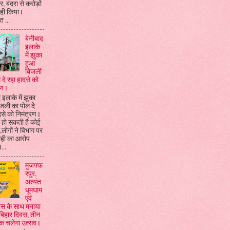
, बंदरा से करोड़ों
ही किया l
 ...
बेनीबाद
इलाके
में झुका
हुआ
बिजली
 दे रहा हादसे को
ण l
 इलाके में झुका
जली का पोल दे
दसे को निमंत्रण l
 हो सकती है कोई
ा,लोगों ने विभाग पर
ाही का आरोप
...
मुजफ्फ
रपुर,
अत्यंत
धूमधाम
एवं
्लास के साथ मनाया
बिहार दिवस, तीन
तक चलेगा उत्सव l