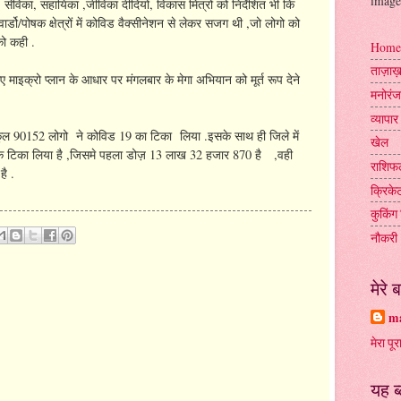
image
िका, सहायिका ,जीविका दीदियों, विकास मित्रों को निर्देशित भी कि
ो/पोषक क्षेत्रों में कोविड वैक्सीनेशन से लेकर सजग थी ,जो लोगो को
को कही .
Home
ताज़ा
गए माइक्रो प्लान के आधार पर मंगलबार के मेगा अभियान को मूर्त रूप देने
मनोरं
व्यापार
ो कुल 90152 लोगो ने कोविड 19 का टिका लिया .इसके साथ ही जिले में
खेल
 टिका लिया है ,जिसमे पहला डोज़ 13 लाख 32 हजार 870 है ,वही
राशिफ
ै .
क्रिके
कुकिंग 
नौकरी
मेरे बा
ma
मेरा पूर
यह ब