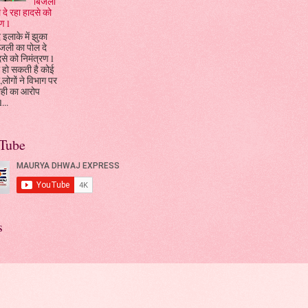
बिजली
 दे रहा हादसे को
ण l
 इलाके में झुका
जली का पोल दे
दसे को निमंत्रण l
 हो सकती है कोई
ा,लोगों ने विभाग पर
ाही का आरोप
...
Tube
s