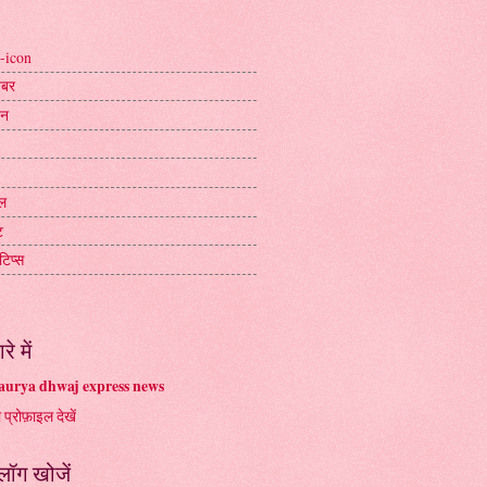
-icon
ख़बर
जन
ल
ट
टिप्स
रे में
urya dhwaj express news
ा प्रोफ़ाइल देखें
्लॉग खोजें