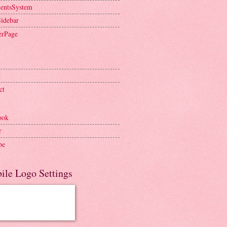
entsSystem
Sidebar
erPage
t
ct
ook
r
be
ile Logo Settings