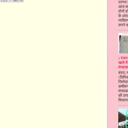
प्रणव क
आज को
दोनों 
के अंदर
व्यक्ति
करने क
) रंजन 
खाते म
मंगवाक
बंदरा, 
(लिपि
रिश्तेदा
कमीशन
मंगवाकर
की उगा
शिकायत