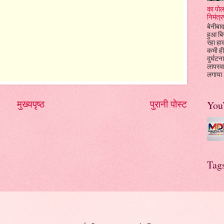
का पोल
निमंत्र
बेनीबाद
हुआ बि
रहा हा
कभी ही
दुर्घटन
लापरव
लगाया l
मुख्यपृष्ठ
पुरानी पोस्ट
You
Tag