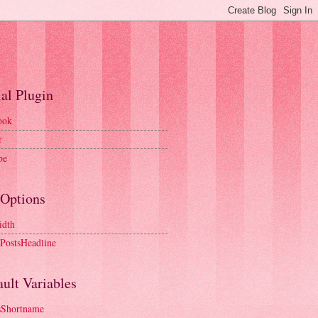
al Plugin
ook
r
be
 Options
idth
tPostsHeadline
ult Variables
sShortname