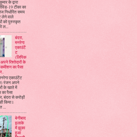
ुमार के द्वारा
विड-19 टीका का
डोज निर्धारित समय
 लेने वाले
यों को पुरुस्कृत
ो ल...
बंदरा,
मनरेगा
एकाउंटें
ट
(लिपिक
अपने रिश्तेदारों के
ें कमीशन का पैसा
र..
मनरेगा एकाउंटेंट
क) रंजन अपने
रों के खाते में
 का पैसा
, बंदरा से करोड़ों
ही किया l
 ...
बेनीबाद
इलाके
में झुका
हुआ