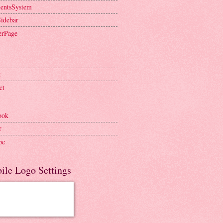
entsSystem
Sidebar
erPage
t
ct
ook
r
be
ile Logo Settings