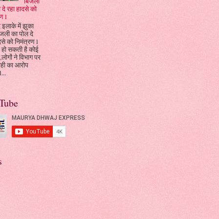
बिजली
 दे रहा हादसे को
ण l
 इलाके में झुका
जली का पोल दे
दसे को निमंत्रण l
 हो सकती है कोई
ा,लोगों ने विभाग पर
ाही का आरोप
...
Tube
s