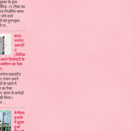
ुमार के द्वारा
विड-19 टीका का
डोज निर्धारित समय
 लेने वाले
यों को पुरुस्कृत
ो ल...
बंदरा,
मनरेगा
एकाउंटें
ट
(लिपिक
अपने रिश्तेदारों के
ें कमीशन का पैसा
र..
मनरेगा एकाउंटेंट
क) रंजन अपने
रों के खाते में
 का पैसा
, बंदरा से करोड़ों
ही किया l
 ...
बेनीबाद
इलाके
में झुका
हुआ