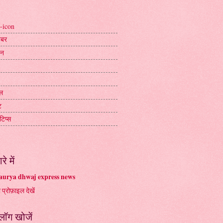
-icon
ख़बर
जन
ल
ट
टिप्स
रे में
urya dhwaj express news
ा प्रोफ़ाइल देखें
्लॉग खोजें