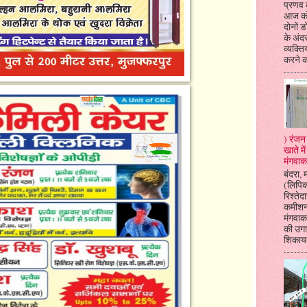
प्रणव क
आज को
दोनों 
के अंदर
व्यक्ति
करने क
) रंजन 
खाते म
मंगवाक
बंदरा, 
(लिपि
रिश्तेदा
कमीशन
मंगवाकर
की उगा
शिकायत