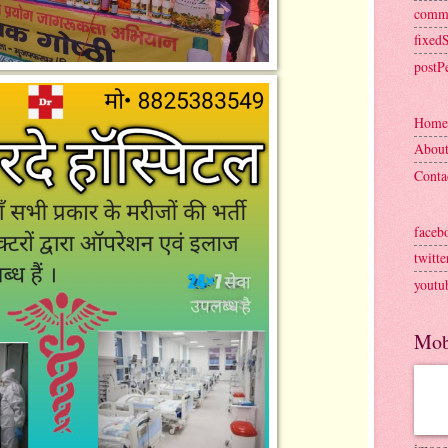
comm
fixed
postP
Home
Abou
Conta
faceb
twitte
youtu
Mob