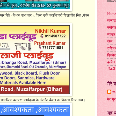
image
Home
मार सिंह (विधान सभा पारु), जिला कृषि पदाधिकारी शिलाजीत सिंह ,पैक्स
ताज़ा
मनोरं
व्यापार
खेल
राशिफ
क्रिके
कुकिंग 
नौकरी
मेरे बा
ma
मेरा पूर
ों को सामाजिक कल्याण कार्यक्रम के अंतर्गत कंबल का वितरण किया गया।
यह ब