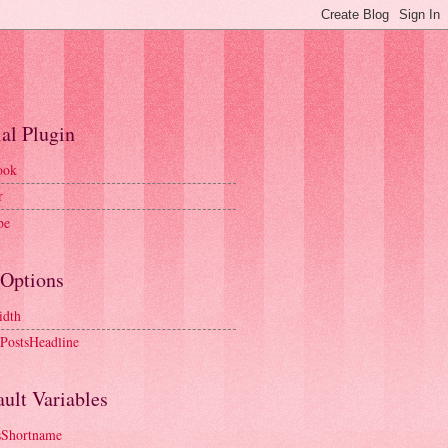
al Plugin
ook
r
be
 Options
idth
tPostsHeadline
ult Variables
sShortname