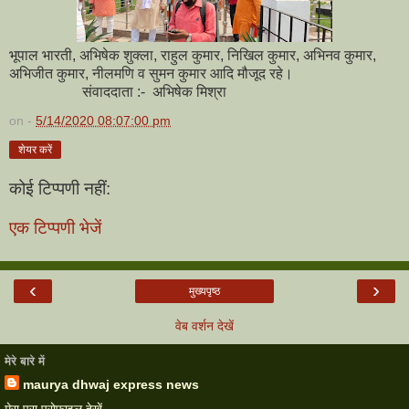
भूपाल भारती, अभिषेक शुक्ला, राहुल कुमार, निखिल कुमार, अभिनव कुमार,
अभिजीत कुमार, नीलमणि व सुमन कुमार आदि मौजूद रहे।
संवाददाता :- अभिषेक मिश्रा
on -
5/14/2020 08:07:00 pm
शेयर करें
कोई टिप्पणी नहीं:
एक टिप्पणी भेजें
‹
›
मुख्यपृष्ठ
वेब वर्शन देखें
मेरे बारे में
maurya dhwaj express news
मेरा पूरा प्रोफ़ाइल देखें